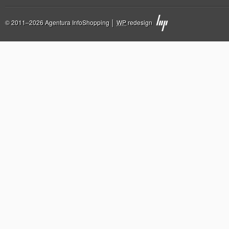
© 2011–2026 Agentura InfoShopping │
WP
redesign