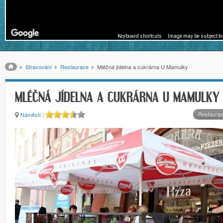
Keyboard shortcuts
Image may be subject to
Drobečková navigace
Stravování
Restaurace
Mléčná jídelna a cukrárna U Mamulky
MLÉČNÁ JÍDELNA A CUKRÁRNA U MAMULKY
Restaura
Náměstí
|