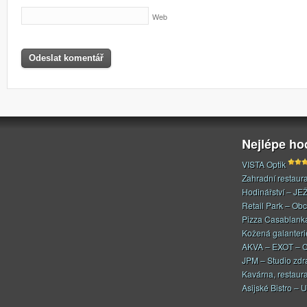
Web
Nejlépe h
VISTA Optik
Zahradní restaur
Hodinářství – JE
Retail Park – Ob
Pizza Casablank
Kožená galanteri
AKVA – EXOT – C
JPM – Studio zdr
Kavárna, restaur
Asijské Bistro – U