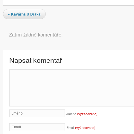
Navigace pro příspěvky
«
Kavárna U Draka
Komentáře
Zatím žádné komentáře.
Napsat komentář
Jméno
(vyžadováno)
Email
(vyžadováno)