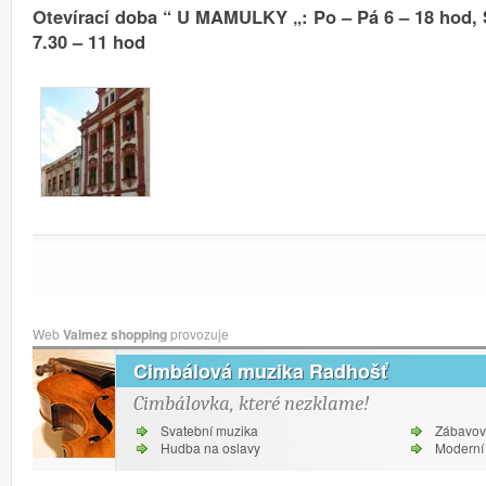
Otevírací doba “ U MAMULKY „: Po – Pá 6 – 18 hod, 
7.30 – 11 hod
Web
Valmez shopping
provozuje
Cimbálová muzika Radhošť
Cimbálovka, které nezklame!
Svatební muzika
Zábavov
Hudba na oslavy
Moderní 