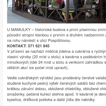
U MAMULKY – historická budova s první písemnou zmín
původní stropní klenbou v prvním a druhém nadzemním 
na rohu náměstí s ulicí Pospíšilovou.
KONTAKT: 571 621 845
V přízemí se nachází mléčná jídelna a cukrárna s rychl
vlastní výroby (20 míst u stolu) a kavárna s podáváním 
minutkových jídel 24 míst u stolu a venkovní zahrádkou s
větších akcí lze počet míst upravit).
Vedle cukrářských výrobků jsou prodávány čerstvé valašsk
studené kuchyně pestrý výběr čerstvých salátů bez chem
krátkou záruční dobou, obložené chlebíčky, obložené chl
smaženky, pečená kuřecí stehna apod. V kavárně je den
kyselica, dršťková polévka a další jídla dle nabídky.