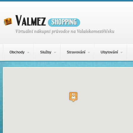
Valmez
shopping
Virtuální nákupní průvodce na Valašskomeziříčsku
Hlavní navigační menu
Přejít k obsahu webu
Obchody
Služby
Stravování
Ubytování
Mapa obsahu