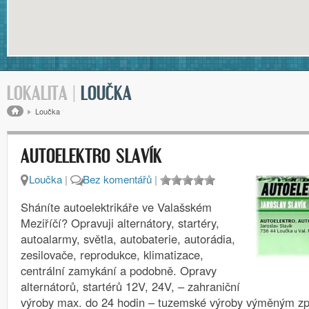
LOKALITA |
LOUČKA
Drobečková navigace
Loučka
AUTOELEKTRO SLAVÍK
Loučka
|
Bez komentářů
|
Sháníte autoelektrikáře ve Valašském
Meziříčí? Opravuji alternátory, startéry,
autoalarmy, světla, autobaterie, autorádia,
zesilovače, reprodukce, klimatizace,
centrální zamykání a podobně. Opravy
alternátorů, startérů 12V, 24V, – zahraniční
výroby max. do 24 hodin – tuzemské výroby výměným zp