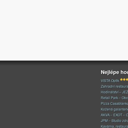
Nejlépe h
VISTA Optik
Zahradní restaur
Hodinářství – JE
Retail Park – Ob
Pizza Casablank
Kožená galanteri
AKVA – EXOT – C
JPM – Studio zdr
Kavárna, restaur