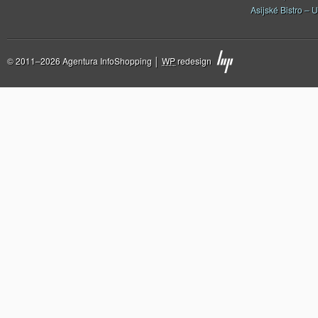
Asijské Bistro – U
© 2011–2026 Agentura InfoShopping │
WP
redesign