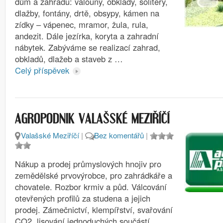
dům a zahradu: valouny, obklady, solitery,
dlažby, fontány, drtě, obsypy, kámen na
zídky – vápenec, mramor, žula, rula,
andezit. Dále jezírka, koryta a zahradní
nábytek. Zabýváme se realizací zahrad,
obkladů, dlažeb a staveb z …
Celý příspěvek
AGROPODNIK VALAŠSKÉ MEZIŘÍČÍ
Valašské Meziříčí
|
Bez komentářů
|
Nákup a prodej průmyslových hnojiv pro
zemědělské prvovýrobce, pro zahrádkáře a
chovatele. Rozbor krmiv a půd. Válcování
otevřených profilů za studena a jejich
prodej. Zámečnictví, klempířství, svařování
CO2, lisování jednoduchých součástí,