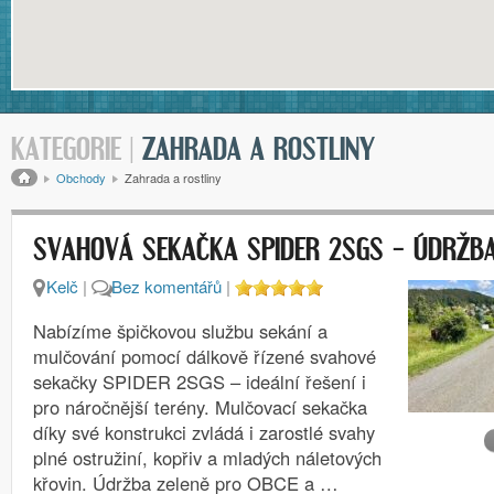
KATEGORIE |
ZAHRADA A ROSTLINY
Drobečková navigace
Obchody
Zahrada a rostliny
SVAHOVÁ SEKAČKA SPIDER 2SGS – ÚDRŽBA
Kelč
|
Bez komentářů
|
Nabízíme špičkovou službu sekání a
mulčování pomocí dálkově řízené svahové
sekačky SPIDER 2SGS – ideální řešení i
pro náročnější terény. Mulčovací sekačka
díky své konstrukci zvládá i zarostlé svahy
plné ostružiní, kopřiv a mladých náletových
křovin. Údržba zeleně pro OBCE a …