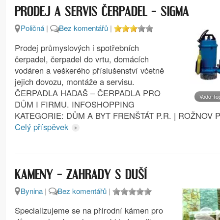
PRODEJ A SERVIS ČERPADEL – SIGMA
Poličná
|
Bez komentářů
|
Prodej průmyslových i spotřebních
čerpadel, čerpadel do vrtu, domácích
vodáren a veškerého příslušenství včetně
jejich dovozu, montáže a servisu.
ČERPADLA HADAŠ – ČERPADLA PRO
Vodo-To
DŮM I FIRMU. INFOSHOPPING
KATEGORIE: DŮM A BYT FRENŠTÁT P.R. | ROŽNOV P.
Celý příspěvek
KAMENY – ZAHRADY S DUŠÍ
Bynina
|
Bez komentářů
|
Specializujeme se na přírodní kámen pro