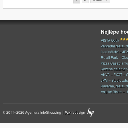
Nejlépe h
VISTA Optik
Zahradní restaur
Hodinářství – JE
Retail Park – Ob
Pizza Casablank
Kožená galanteri
AKVA – EXOT – C
JPM – Studio zdr
Kavárna, restaur
Asijské Bistro – U
© 2011–2026 Agentura InfoShopping │
WP
redesign