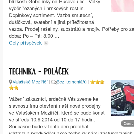
blízkosti Gobelínky na Husově ulici. Velký
výběr řezaných i hrnkových rostlin.
Doplňkový sortiment. Vazba smuteční,
dušičková, svatební a jiná příležitostná
vazba. Prodej rašeliny, substrátů a hnojiv. Potřeby pro z
doba: Po – Pá: 8.00 …
Celý příspěvek
TECHNIKA – POLÁČEK
Valašské Meziříčí
|
Bez komentářů
|
Vážení zákazníci, srdečně Vás zveme ke
slavnostnímu otevření naší nové prodejny
ve Valašském Meziříčí, které se bude konat
ve středu 10.9.2014 od 10 do 17 hodin.
Dům a 
Současně bude v tento den probíhat
výstava a předváděcí akce techniky námi zastupovaných