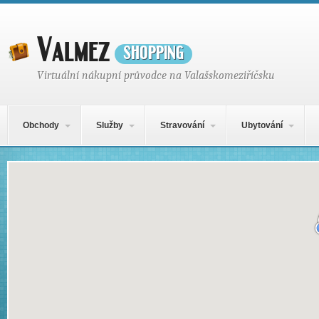
Valmez
shopping
Virtuální nákupní průvodce na Valašskomeziříčsku
Hlavní navigační menu
Přejít k obsahu webu
Obchody
Služby
Stravování
Ubytování
Mapa obsahu