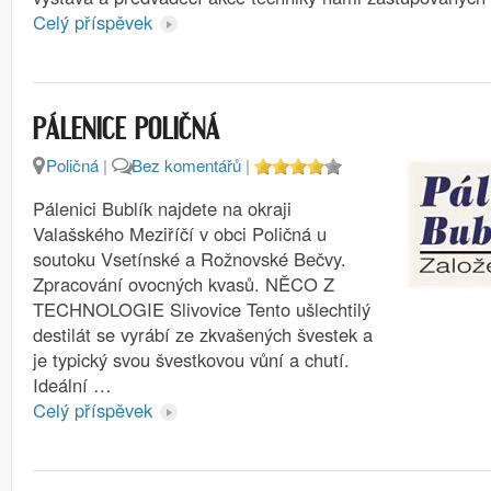
Celý příspěvek
PÁLENICE POLIČNÁ
Poličná
|
Bez komentářů
|
Pálenici Bublík najdete na okraji
Valašského Meziříčí v obci Poličná u
soutoku Vsetínské a Rožnovské Bečvy.
Zpracování ovocných kvasů. NĚCO Z
TECHNOLOGIE Slivovice Tento ušlechtilý
destilát se vyrábí ze zkvašených švestek a
je typický svou švestkovou vůní a chutí.
Ideální …
Celý příspěvek