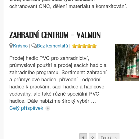
ochraňování CNC, dělení materiálu a komaxitování.
ZAHRADNÍ CENTRUM – VALMON
Krásno
|
Bez komentářů
|
Prodej hadic PVC pro zahradnictví,
průmyslové použití a prodej sacích hadic a
zahradního programu. Sortiment: zahradní
a průmyslové hadice, přívodní i odpadní
hadice k pračkám, sací hadice a hadicové
vodováhy, ale také různé speciální PVC
hadice. Dále nabízíme široký výběr …
Celý příspěvek
Stránkování
1
2
Další
→