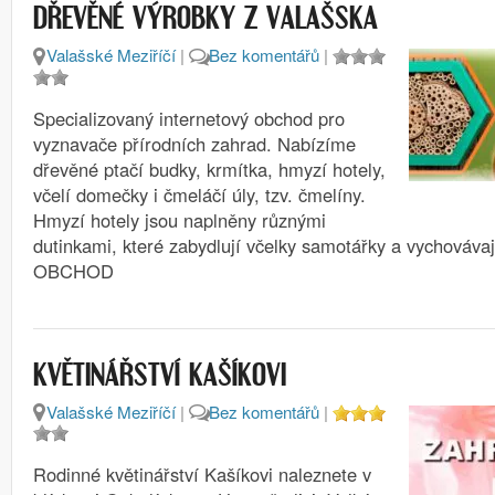
DŘEVĚNÉ VÝROBKY Z VALAŠSKA
Valašské Meziříčí
|
Bez komentářů
|
Specializovaný internetový obchod pro
vyznavače přírodních zahrad. Nabízíme
dřevěné ptačí budky, krmítka, hmyzí hotely,
včelí domečky i čmeláčí úly, tzv. čmelíny.
Hmyzí hotely jsou naplněny různými
dutinkami, které zabydlují včelky samotářky a vychovávaj
OBCHOD
KVĚTINÁŘSTVÍ KAŠÍKOVI
Valašské Meziříčí
|
Bez komentářů
|
Rodinné květinářství Kašíkovi naleznete v