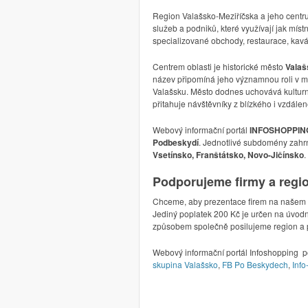
Region Valašsko-Meziříčska a jeho centr
služeb a podniků, které využívají jak místn
specializované obchody, restaurace, kavár
Centrem oblasti je historické město
Valaš
název připomíná jeho významnou roli v min
Valašsku. Město dodnes uchovává kulturní 
přitahuje návštěvníky z blízkého i vzdálen
Webový informační portál
INFOSHOPPIN
Podbeskydí
. Jednotlivé subdomény zahrn
Vsetínsko, Franštátsko, Novo-Jičínsko
.
Podporujeme firmy a regi
Chceme, aby prezentace firem na našem p
Jediný poplatek 200 Kč je určen na úvodní
způsobem společně posilujeme region a p
Webový informační portál Infoshopping p
skupina Valašsko
,
FB Po Beskydech
,
Inf