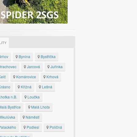
LITY
rňov
Bynina
Bystřička
rachovec
Jarcová
Juřinka
elč
Komárovice
Krhová
rásno
Křižná
Lešná
hotka n.B.
Loučka
alá Bystřice
Malá Lhota
ikulůvka
Náměstí
alackého
Podlesí
Poličná