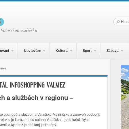
g
Hledat:
 Valašskomeziříčsku
ování
Ubytování
Kultura
Sport
Zábava
almez
TÁL INFOSHOPPING VALMEZ
h a službách v regionu –
dce obchodů a služeb na Valašsko-Meziříčsku a zároveň podpořit
ojektu je i prezentace celého Valašska – jeho turistických
vostí, díky nimž je náš kraj jedinečný.