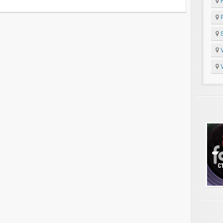
P
R
S
V
V