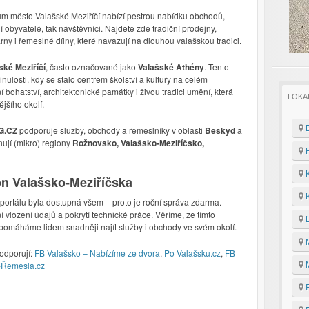
um město Valašské Meziříčí nabízí pestrou nabídku obchodů,
í obyvatelé, tak návštěvníci. Najdete zde tradiční prodejny,
ny i řemeslné dílny, které navazují na dlouhou valašskou tradici.
ské Meziříčí
, často označované jako
Valašské Athény
. Tento
ulosti, kdy se stalo centrem školství a kultury na celém
bohatství, architektonické památky i živou tradici umění, která
LOKA
ějšího okolí.
B
G.CZ
podporuje služby, obchody a řemeslníky v oblasti
Beskyd
a
ují (mikro) regiony
Rožnovsko, Valašsko-Meziříčsko,
H
K
on Valašsko-Meziříčska
K
ortálu byla dostupná všem – proto je roční správa zdarma.
 vložení údajů a pokrytí technické práce. Věříme, že tímto
L
omáháme lidem snadněji najít služby i obchody ve svém okolí.
M
odporují:
FB Valašsko – Nabízíme ze dvora
,
Po Valašsku.cz
,
FB
M
o-Řemesla.cz
P