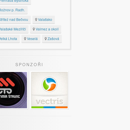
řehrada Bystřička
ožnov p. Radh.
třítež nad Bečvou
Valašsko
alašské Meziříčí
Valmez a okolí
elká Lhota
Veselá
Zašová
SPONZOŘI