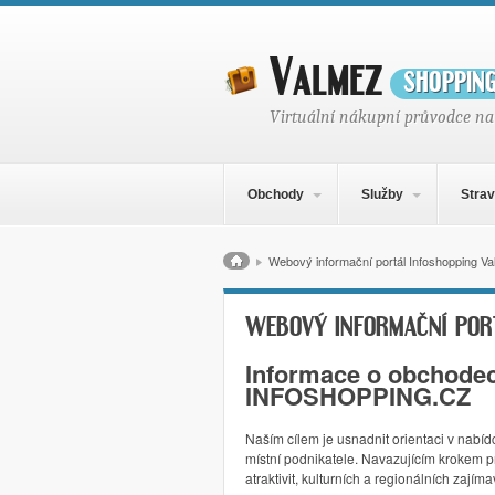
Valmez
shoppin
Virtuální nákupní průvodce na
Hlavní navigační menu
Přejít k obsahu webu
Obchody
Služby
Strav
Drobečková navigace
Webový informační portál Infoshopping V
WEBOVÝ INFORMAČNÍ POR
Informace o obchodec
INFOSHOPPING.CZ
Naším cílem je usnadnit orientaci v nabí
místní podnikatele. Navazujícím krokem pr
atraktivit, kulturních a regionálních zajíma