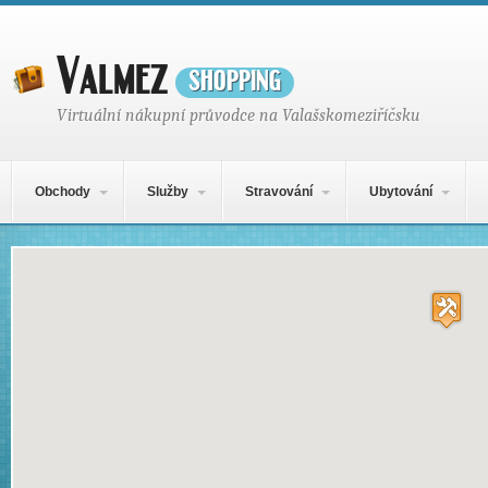
Valmez
shopping
Virtuální nákupní průvodce na Valašskomeziříčsku
Hlavní navigační menu
Přejít k obsahu webu
Obchody
Služby
Stravování
Ubytování
Mapa obsahu