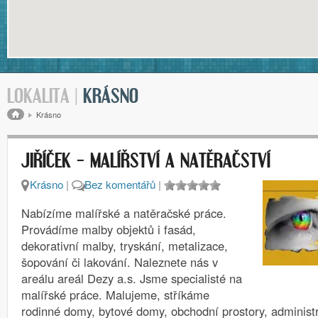
LOKALITA |
KRÁSNO
Drobečková navigace
Krásno
JIŘÍČEK – MALÍŘSTVÍ A NATĚRAČSTVÍ
Krásno
|
Bez komentářů
|
Nabízíme malířské a natěračské práce.
Provádíme malby objektů i fasád,
dekorativní malby, tryskání, metalizace,
šopování či lakování. Naleznete nás v
areálu areál Dezy a.s. Jsme specialisté na
malířské práce. Malujeme, stříkáme
rodinné domy, bytové domy, obchodní prostory, administ