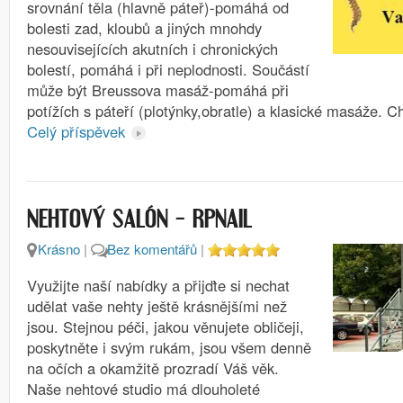
srovnání těla (hlavně páteř)-pomáhá od
bolesti zad, kloubů a jiných mnohdy
nesouvisejících akutních i chronických
bolestí, pomáhá i při neplodnosti. Součástí
může být Breussova masáž-pomáhá při
potížích s páteří (plotýnky,obratle) a klasické masáže.
Celý příspěvek
NEHTOVÝ SALÓN – RPNAIL
Krásno
|
Bez komentářů
|
Využijte naší nabídky a přijďte si nechat
udělat vaše nehty ještě krásnějšími než
jsou. Stejnou péči, jakou věnujete obličeji,
poskytněte i svým rukám, jsou všem denně
na očích a okamžitě prozradí Váš věk.
Naše nehtové studio má dlouholeté