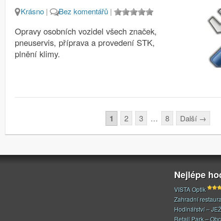
Krásno
|
Bez komentářů
|
Opravy osobních vozidel všech značek,
pneuservis, příprava a provedení STK,
plnění klimy.
Stránkování
1
2
3
…
8
Další
→
Nejlépe h
VISTA Optik
Zahradní restaur
Hodinářství – JE
Retail Park – Ob