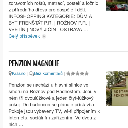
zdravotních roštů, matrací, postelí a ložnic
z přírodního dřeva pro dospělé i děti.
INFOSHOPPING KATEGORIE: DŮM A
BYT FRENŠTÁT P.R. | ROŽNOV P.R. |
VSETÍN | NOVÝ JIČÍN | OSTRAVA …
Celý příspěvek
PENZION MAGNOLIE
Krásno
|
Bez komentářů
|
Penzion se nachází u hlavní silnice ve
směru na Rožnov pod Radhoštěm. Jsou v
něm tři dvoulůžkové a jeden čtyř-lůžkový
pokoj. Do budoucna se plánuje přístavba.
Pokoje jsou vybaveny TV, wi-fi připojením k
internetu, sociálním zařízením. Ve dvou z
nich …