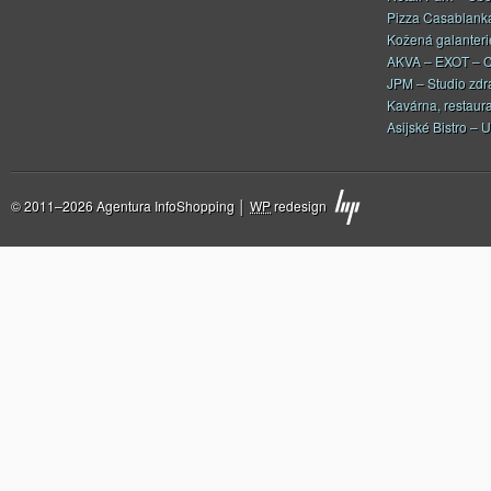
Pizza Casablank
Kožená galanteri
AKVA – EXOT – C
JPM – Studio zdr
Kavárna, restaur
Asijské Bistro – U
© 2011–2026 Agentura InfoShopping │
WP
redesign