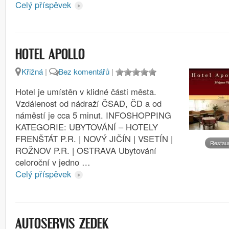
Celý příspěvek
HOTEL APOLLO
Křižná
|
Bez komentářů
|
Hotel je umístěn v klidné části města.
Vzdálenost od nádraží ČSAD, ČD a od
náměstí je cca 5 minut. INFOSHOPPING
KATEGORIE: UBYTOVÁNÍ – HOTELY
FRENŠTÁT P.R. | NOVÝ JIČÍN | VSETÍN |
Restau
ROŽNOV P.R. | OSTRAVA Ubytování
celoroční v jedno …
Celý příspěvek
AUTOSERVIS ZEDEK