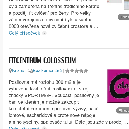
byla zaměřena na trénink tradičního karate
a později fit cvičení pro ženy. Pro velký
Fitne
zájem veřejnosti o cvičení byla v květnu
2003 otevřena nová cvičební prostora a …
Celý příspěvek
FITCENTRUM COLOSSEUM
Křižná
|
Bez komentářů
|
Posilovna má rozlohu 300 m2 a je
vybavena kvalitními posilovacími stroji
značky SPORTMAR. Součástí posilovny je
bar, ve kterém je možné zakoupit
kompletní sortiment sportovní výživy, např.
Fitness
iontové, sacharidové a proteinové nápoje,
aminokyseliny, spalovače tuků. Dále jsou zde v prodeji 
Celý příspěvek