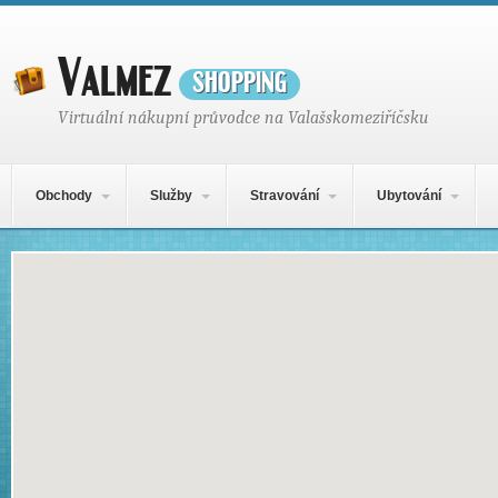
Valmez
shopping
Virtuální nákupní průvodce na Valašskomeziříčsku
Hlavní navigační menu
Přejít k obsahu webu
Obchody
Služby
Stravování
Ubytování
Mapa obsahu