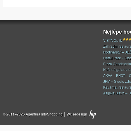
Nejlépe h
VISTA Optik
Zahradní restaur
Hodinářství – JE
Retail Park – Ob
Pizza Casablank
Kožená galanteri
AKVA – EXOT – C
JPM – Studio zdr
Kavárna, restaur
Asijské Bistro – U
© 2011–2026 Agentura InfoShopping │
WP
redesign