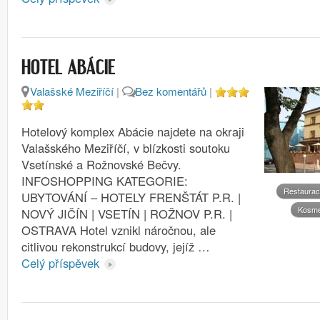
HOTEL ABÁCIE
Valašské Meziříčí
|
Bez komentářů
|
Hotelový komplex Abácie najdete na okraji
Valašského Meziříčí, v blízkosti soutoku
Vsetínské a Rožnovské Bečvy.
INFOSHOPPING KATEGORIE:
Restaura
UBYTOVÁNÍ – HOTELY FRENŠTÁT P.R. |
Kosme
NOVÝ JIČÍN | VSETÍN | ROŽNOV P.R. |
OSTRAVA Hotel vznikl náročnou, ale
citlivou rekonstrukcí budovy, jejíž …
Celý příspěvek