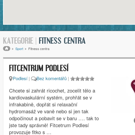
KATEGORIE |
FITNESS CENTRA
Drobečková navigace
Sport
Fitness centra
FITCENTRUM PODLESÍ
Podlesí
|
Bez komentářů
|
Chcete si zahrát ricochet, zocelit tělo a
kardiovaskulární systém, prohřát se v
infrakabině, dopřát si relaxační
hydromasáž ve vaně nebo si jen tak
odpočinout a pobavit se v baru …. tak to
jste tady správně! Fitcetrum Podlesí
provozuje fitko s …