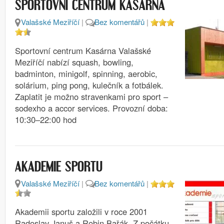
SPORTOVNÍ CENTRUM KASÁRNA
Valašské Meziříčí
|
Bez komentářů
|
Sportovní centrum Kasárna Valašské
Meziříčí nabízí squash, bowling,
badminton, minigolf, spinning, aerobic,
solárium, ping pong, kulečník a fotbálek.
Zaplatit je možno stravenkami pro sport –
sodexho a accor services. Provozní doba:
10:30–22:00 hod
AKADEMIE SPORTU
Valašské Meziříčí
|
Bez komentářů
|
Akademii sportu založili v roce 2001
Radoslav Januš a Robin Bařák. Z počátku