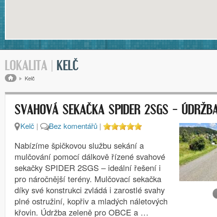
LOKALITA |
KELČ
Drobečková navigace
Kelč
SVAHOVÁ SEKAČKA SPIDER 2SGS – ÚDRŽBA
Kelč
|
Bez komentářů
|
Nabízíme špičkovou službu sekání a
mulčování pomocí dálkově řízené svahové
sekačky SPIDER 2SGS – ideální řešení i
pro náročnější terény. Mulčovací sekačka
díky své konstrukci zvládá i zarostlé svahy
plné ostružiní, kopřiv a mladých náletových
křovin. Údržba zeleně pro OBCE a …