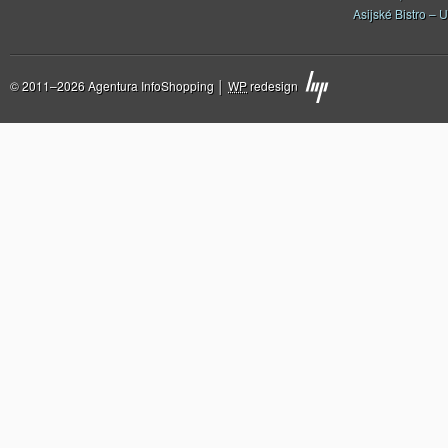
Asijské Bistro – U
© 2011–2026 Agentura InfoShopping │
WP
redesign