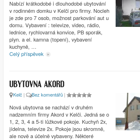
Nabízí krátkodobé i dlouhodobé ubytování
v rodinném domku v Kelči pro firmy. Nocleh
je zde pro 7 osob, možnost parkování aut u
domu. Vybavení : televize, video, rádio,
lednice, rychlovarná konvice, PB sporák,
plyn. a el. kamna (topení), vybavení
kuchyně, …
Celý příspěvek
UBYTOVNA AKORD
Kelč
|
Bez komentářů
|
Nová ubytovna se nachází v druhém
nadzemním firmy Akord v Kelči. Jedná se o
1, 2, 3, 4 a 5-ti lůžkové pokoje. Kuchyň 2x,
jídelna, televize 2x. Pokoje jsou skromně,
ale nově a účelně vybaveny. Některé