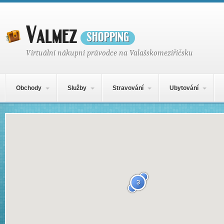
Valmez
shopping
Virtuální nákupní průvodce na Valašskomeziříčsku
Hlavní navigační menu
Přejít k obsahu webu
Obchody
Služby
Stravování
Ubytování
Mapa obsahu
3