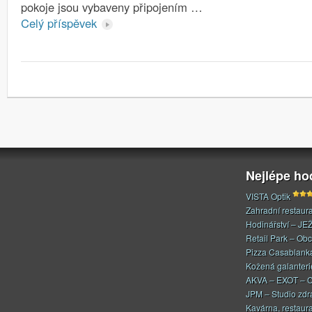
pokoje jsou vybaveny připojením …
Celý příspěvek
Nejlépe h
VISTA Optik
Zahradní restaur
Hodinářství – JE
Retail Park – Ob
Pizza Casablank
Kožená galanteri
AKVA – EXOT – C
JPM – Studio zdr
Kavárna, restaur