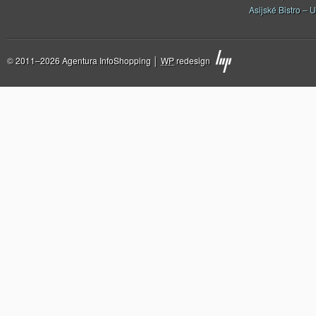
Asijské Bistro – U
© 2011–2026 Agentura InfoShopping │
WP
redesign