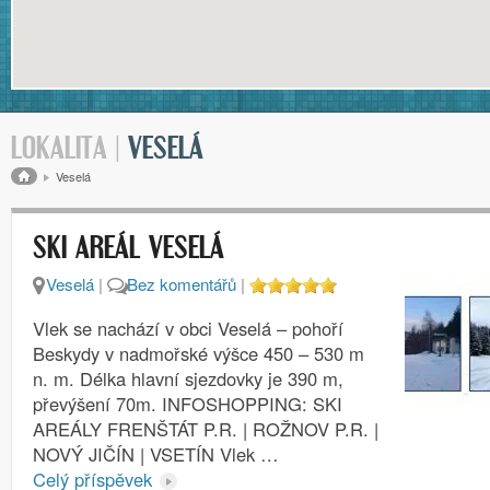
LOKALITA |
VESELÁ
Drobečková navigace
Veselá
SKI AREÁL VESELÁ
Veselá
|
Bez komentářů
|
Vlek se nachází v obci Veselá – pohoří
Beskydy v nadmořské výšce 450 – 530 m
n. m. Délka hlavní sjezdovky je 390 m,
převýšení 70m. INFOSHOPPING: SKI
AREÁLY FRENŠTÁT P.R. | ROŽNOV P.R. |
NOVÝ JIČÍN | VSETÍN Vlek …
Celý příspěvek