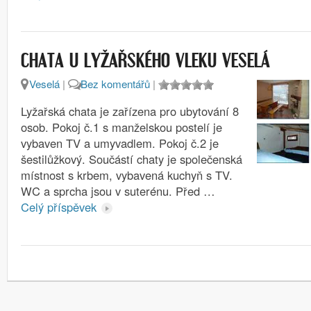
CHATA U LYŽAŘSKÉHO VLEKU VESELÁ
Veselá
|
Bez komentářů
|
Lyžařská chata je zařízena pro ubytování 8
osob. Pokoj č.1 s manželskou postelí je
vybaven TV a umyvadlem. Pokoj č.2 je
šestilůžkový. Součástí chaty je společenská
místnost s krbem, vybavená kuchyň s TV.
WC a sprcha jsou v suterénu. Před …
Celý příspěvek