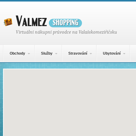
Valmez
shopping
Virtuální nákupní průvodce na Valašskomeziříčsku
Hlavní navigační menu
Přejít k obsahu webu
Obchody
Služby
Stravování
Ubytování
Mapa obsahu