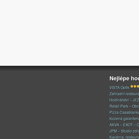
Nejlépe h
VISTA Optik
Zahradní restaur
Hodinářství – JE
Retail Park – Ob
Pizza Casablank
Kožená galanteri
AKVA – EXOT – C
JPM – Studio zdr
Kavárna, restaur