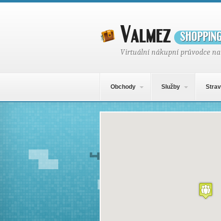
Valmez
shoppin
Virtuální nákupní průvodce na
Hlavní navigační menu
Přejít k obsahu webu
Obchody
Služby
Strav
Mapa obsahu