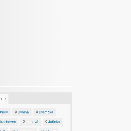
LITY
rňov
Bynina
Bystřička
rachovec
Jarcová
Juřinka