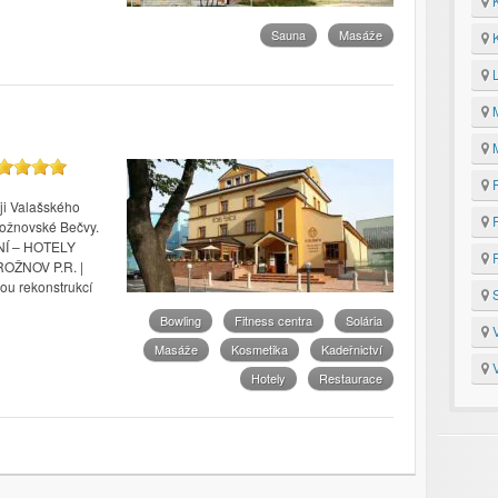
K
Sauna
Masáže
K
L
M
M
P
ji Valašského
P
 Rožnovské Bečvy.
Í – HOTELY
R
ROŽNOV P.R. |
vou rekonstrukcí
S
Bowling
Fitness centra
Solária
V
Masáže
Kosmetika
Kadeřnictví
V
Hotely
Restaurace