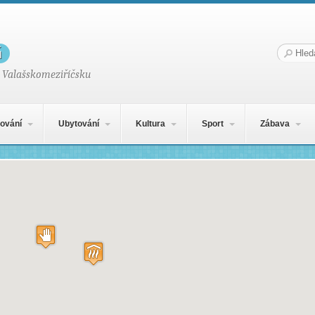
g
Hledat:
 Valašskomeziříčsku
ování
Ubytování
Kultura
Sport
Zábava