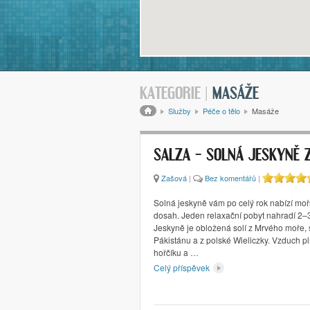
KATEGORIE |
MASÁŽE
Drobečková navigace
Služby
Péče o tělo
Masáže
SALZA – SOLNÁ JESKYNĚ 
Zašová
|
Bez komentářů
|
Solná jeskyně vám po celý rok nabízí moř
dosah. Jeden relaxační pobyt nahradí 2–
Jeskyně je obložená solí z Mrvého moře, 
Pákistánu a z polské Wieliczky. Vzduch pl
hořčíku a …
Celý příspěvek