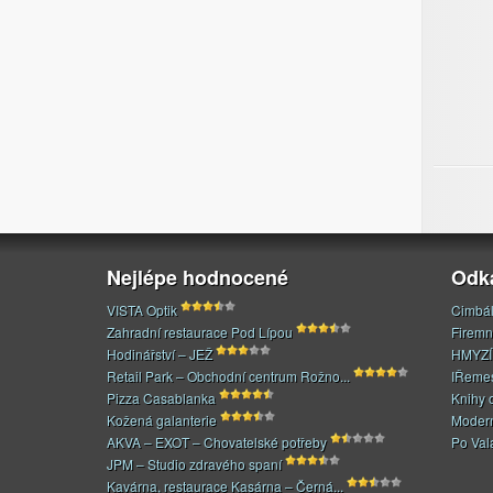
Nejlépe hodnocené
Odk
VISTA Optik
Cimbál
Zahradní restaurace Pod Lípou
Firemn
Hodinářství – JEŽ
HMYZÍ
Retail Park – Obchodní centrum Rožno...
IŘeme
Pizza Casablanka
Knihy 
Kožená galanterie
Modern
AKVA – EXOT – Chovatelské potřeby
Po Val
JPM – Studio zdravého spaní
Kavárna, restaurace Kasárna – Černá...