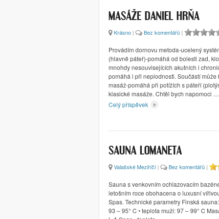
MASÁŽE DANIEL HRŇA
Krásno
|
Bez komentářů
|
Provádím dornovu metoda-ucelený systém
(hlavně páteř)-pomáhá od bolesti zad, klo
mnohdy nesouvisejících akutních i chronic
pomáhá i při neplodnosti. Součástí může
masáž-pomáhá při potížích s páteří (plotý
klasické masáže. Chtěl bych napomoci …
Celý příspěvek
SAUNA LOMANETA
Valašské Meziříčí
|
Bez komentářů
|
Sauna s venkovním ochlazovacím bazéne
letošním roce obohacena o luxusní vířivou
Spas. Technické parametry Finská sauna: 
93 – 95° C • teplota muži: 97 – 99° C Masá