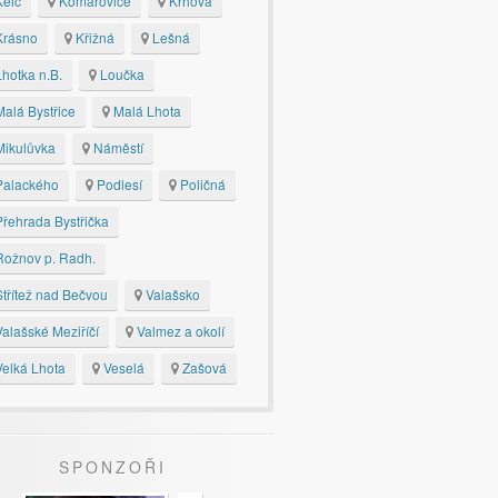
elč
Komárovice
Krhová
rásno
Křižná
Lešná
hotka n.B.
Loučka
alá Bystřice
Malá Lhota
ikulůvka
Náměstí
alackého
Podlesí
Poličná
řehrada Bystřička
ožnov p. Radh.
třítež nad Bečvou
Valašsko
alašské Meziříčí
Valmez a okolí
elká Lhota
Veselá
Zašová
SPONZOŘI