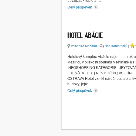
L.A.Spas • teplota …
Celý příspěvek
HOTEL ABÁCIE
Valašské Meziříčí
|
Bez komentářů
|
Hotelový komplex Abácie najdete na okra
Meziříčí, v blízkosti soutoku Vsetínské a
INFOSHOPPING KATEGORIE: UBYTOVÁN
FRENŠTÁT P.R. | NOVÝ JIČÍN | VSETÍN | 
OSTRAVA Hotel vznikl náročnou, ale citli
budovy, jejíž …
Celý příspěvek