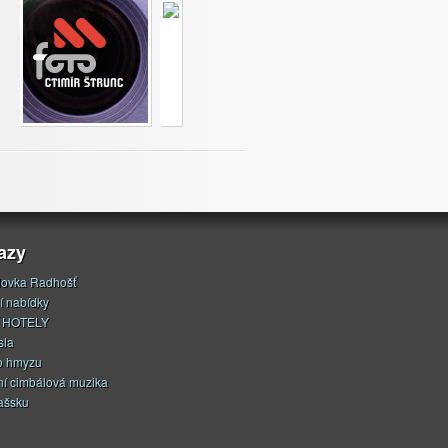
azy
ovka Radhošť
í nabídky
 HOTELY
sla
o hmyzu
í cimbálová muzika
ašsku