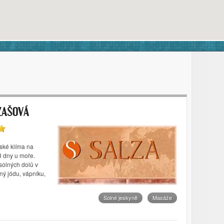
ZAŠOVÁ
ské klíma na
3 dny u moře.
solných dolů v
ný jódu, vápníku,
Solné jeskyně
Masáže