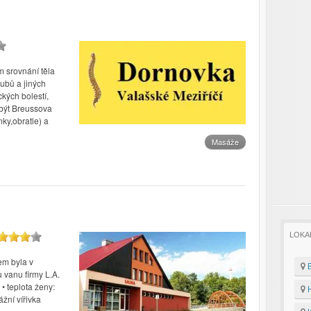
 srovnání těla
ubů a jiných
kých bolestí,
 být Breussova
nky,obratle) a
Masáže
LOKA
m byla v
B
 vanu firmy L.A.
• teplota ženy:
H
žní vířivka