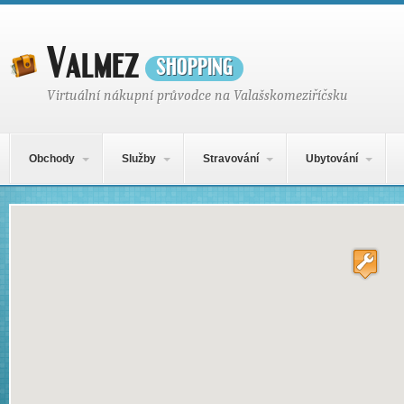
Valmez
shopping
Virtuální nákupní průvodce na Valašskomeziříčsku
Hlavní navigační menu
Přejít k obsahu webu
Obchody
Služby
Stravování
Ubytování
Mapa obsahu