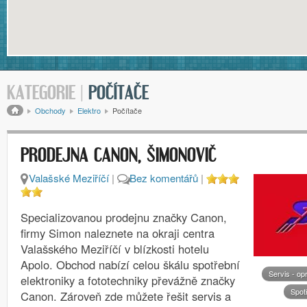
KATEGORIE |
POČÍTAČE
Drobečková navigace
Obchody
Elektro
Počítače
PRODEJNA CANON, ŠIMONOVIČ
Valašské Meziříčí
|
Bez komentářů
|
Specializovanou prodejnu značky Canon,
firmy Simon naleznete na okraji centra
Valašského Meziříčí v blízkosti hotelu
Apolo. Obchod nabízí celou škálu spotřební
Servis - op
elektroniky a fototechniky převážně značky
Spot
Canon. Zároveň zde můžete řešit servis a