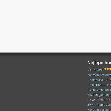
Nejlépe h
VISTA Optik
Zahradní restaur
Hodinářství – JE
Retail Park – Ob
Pizza Casablank
Kožená galanteri
AKVA – EXOT – C
JPM – Studio zdr
Kavárna, restaur