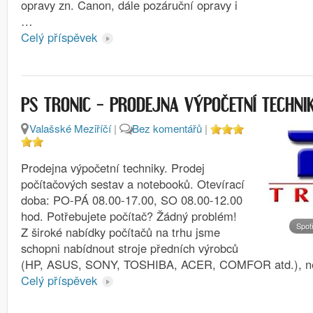
opravy zn. Canon, dále pozáruční opravy i
…
Celý příspěvek
PS TRONIC – PRODEJNA VÝPOČETNÍ TECHNI
Valašské Meziříčí
|
Bez komentářů
|
Prodejna výpočetní techniky. Prodej
počítačových sestav a notebooků. Otevírací
doba: PO-PÁ 08.00-17.00, SO 08.00-12.00
hod. Potřebujete počítač? Žádný problém!
Spot
Z široké nabídky počítačů na trhu jsme
schopni nabídnout stroje předních výrobců
(HP, ASUS, SONY, TOSHIBA, ACER, COMFOR atd.), n
Celý příspěvek