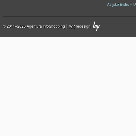
Asijské Bistro – U
© 2011–2026 Agentura InfoShopping │
WP
redesign