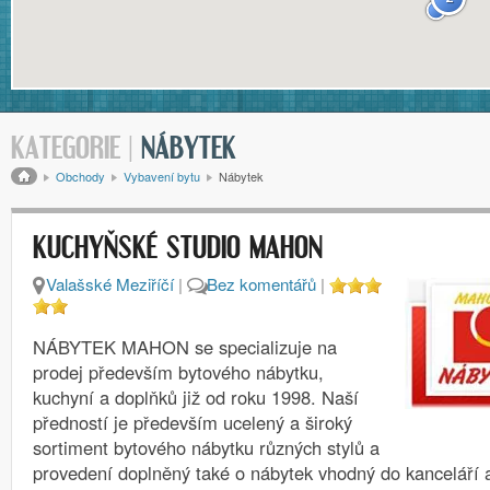
KATEGORIE |
NÁBYTEK
Drobečková navigace
Obchody
Vybavení bytu
Nábytek
KUCHYŇSKÉ STUDIO MAHON
Valašské Meziříčí
|
Bez komentářů
|
NÁBYTEK MAHON se specializuje na
prodej především bytového nábytku,
kuchyní a doplňků již od roku 1998. Naší
předností je především ucelený a široký
sortiment bytového nábytku různých stylů a
provedení doplněný také o nábytek vhodný do kanceláří