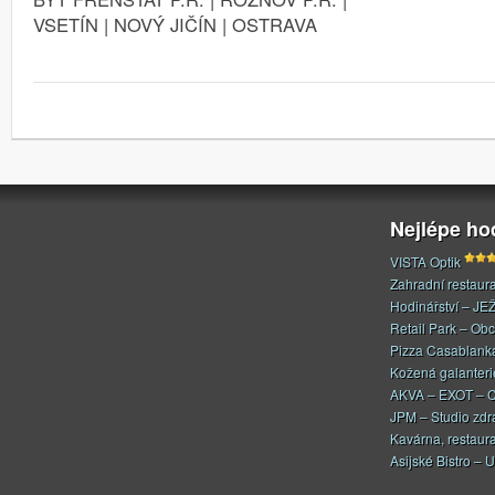
VSETÍN | NOVÝ JIČÍN | OSTRAVA
Nejlépe h
VISTA Optik
Zahradní restaur
Hodinářství – JE
Retail Park – Ob
Pizza Casablank
Kožená galanteri
AKVA – EXOT – C
JPM – Studio zdr
Kavárna, restaur
Asijské Bistro – U