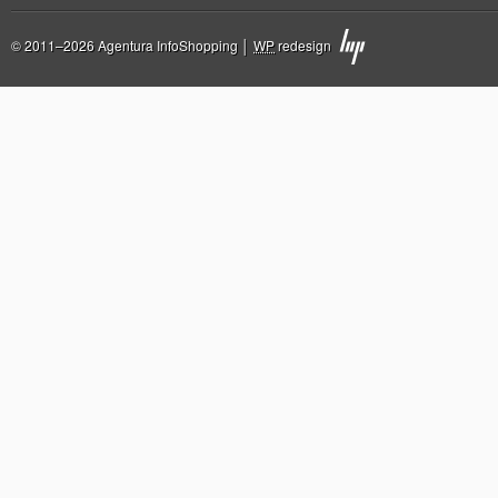
© 2011–2026 Agentura InfoShopping │
WP
redesign