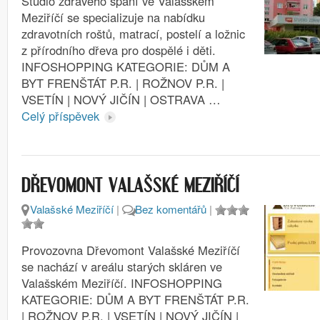
Studio zdravého spaní ve Valašském
Meziříčí se specializuje na nabídku
zdravotních roštů, matrací, postelí a ložnic
z přírodního dřeva pro dospělé i děti.
INFOSHOPPING KATEGORIE: DŮM A
BYT FRENŠTÁT P.R. | ROŽNOV P.R. |
VSETÍN | NOVÝ JIČÍN | OSTRAVA …
Celý příspěvek
DŘEVOMONT VALAŠSKÉ MEZIŘÍČÍ
Valašské Meziříčí
|
Bez komentářů
|
Provozovna Dřevomont Valašské Meziříčí
se nachází v areálu starých skláren ve
Valašském Meziříčí. INFOSHOPPING
KATEGORIE: DŮM A BYT FRENŠTÁT P.R.
| ROŽNOV P.R. | VSETÍN | NOVÝ JIČÍN |