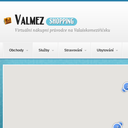
Valmez
shopping
Virtuální nákupní průvodce na Valašskomeziříčsku
Hlavní navigační menu
Přejít k obsahu webu
Obchody
Služby
Stravování
Ubytování
Mapa obsahu
2