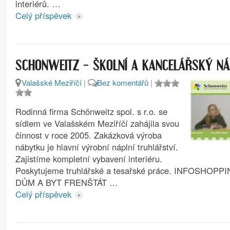
interiérů. …
Celý příspěvek
SCHONWEITZ – ŠKOLNÍ A KANCELÁŘSKÝ N
Valašské Meziříčí
|
Bez komentářů
|
Rodinná firma Schönweitz spol. s r.o. se
sídlem ve Valašském Meziříčí zahájila svou
činnost v roce 2005. Zakázková výroba
nábytku je hlavní výrobní náplní truhlářství.
Zajistíme kompletní vybavení interiéru.
Poskytujeme truhlářské a tesařské práce. INFOSHOP
DŮM A BYT FRENŠTÁT …
Celý příspěvek