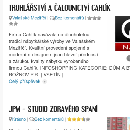
TRUHLÁŘSTVÍ A ČALOUNICTVÍ CAHLÍK
Valašské Meziříčí
|
Bez komentářů
|
Firma Cahlík navázala na dlouholetou
tradici nábytkářské výroby ve Valašském
Meziříčí. Kvalitní provedení spojené s
moderním designem jsou hlavní předností
a zárukou kvality nábytku vyrobeného
firmou Cahlík. INFOSHOPPING KATEGORIE: DŮM A BY
ROŽNOV P.R. | VSETÍN | …
Celý příspěvek
JPM – STUDIO ZDRAVÉHO SPANÍ
Krásno
|
Bez komentářů
|