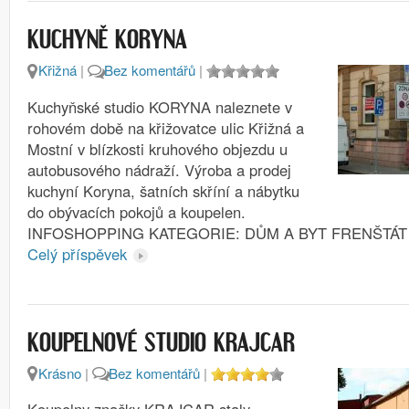
KUCHYNĚ KORYNA
Křižná
|
Bez komentářů
|
Kuchyňské studio KORYNA naleznete v
rohovém době na křižovatce ulic Křižná a
Mostní v blízkosti kruhového objezdu u
autobusového nádraží. Výroba a prodej
kuchyní Koryna, šatních skříní a nábytku
do obývacích pokojů a koupelen.
INFOSHOPPING KATEGORIE: DŮM A BYT FRENŠTÁ
Celý příspěvek
KOUPELNOVÉ STUDIO KRAJCAR
Krásno
|
Bez komentářů
|