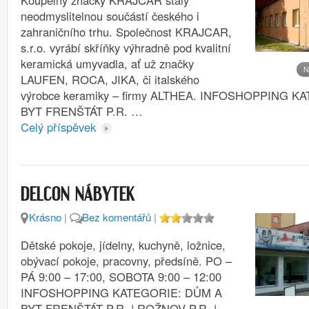
Koupelny značky KRAJCAR staly
neodmyslitelnou součástí českého i
zahraničního trhu. Společnost KRAJCAR,
s.r.o. vyrábí skříňky výhradně pod kvalitní
keramická umyvadla, ať už značky
N
LAUFEN, ROCA, JIKA, či italského
výrobce keramiky – firmy ALTHEA. INFOSHOPPING 
BYT FRENŠTÁT P.R. …
Celý příspěvek
DELCON NÁBYTEK
Krásno
|
Bez komentářů
|
Dětské pokoje, jídelny, kuchyně, ložnice,
obývací pokoje, pracovny, předsíně. PO –
PÁ 9:00 – 17:00, SOBOTA 9:00 – 12:00
INFOSHOPPING KATEGORIE: DŮM A
BYT FRENŠTÁT P.R. | ROŽNOV P.R. |