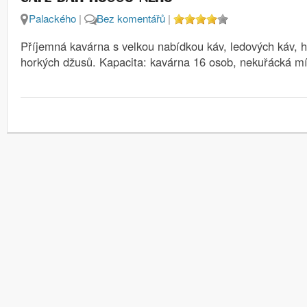
Palackého
|
Bez komentářů
|
Příjemná kavárna s velkou nabídkou káv, ledových káv, 
horkých džusů. Kapacita: kavárna 16 osob, nekuřácká mí