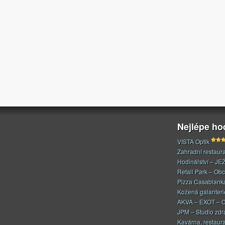
Nejlépe h
VISTA Optik
Zahradní restaur
Hodinářství – JE
Retail Park – Ob
Pizza Casablank
Kožená galanteri
AKVA – EXOT – C
JPM – Studio zdr
Kavárna, restaur