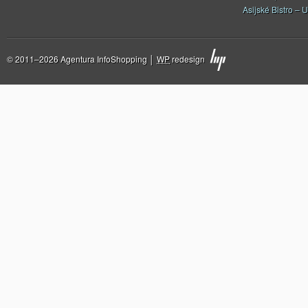
Asijské Bistro – U
© 2011–2026 Agentura InfoShopping │
WP
redesign