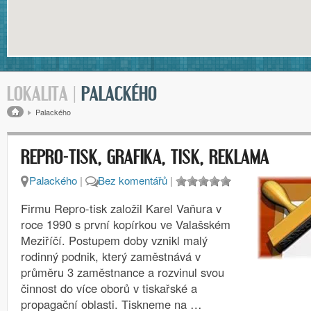
LOKALITA |
PALACKÉHO
Drobečková navigace
Palackého
REPRO-TISK, GRAFIKA, TISK, REKLAMA
Palackého
|
Bez komentářů
|
Firmu Repro-tisk založil Karel Vaňura v
roce 1990 s první kopírkou ve Valašském
Meziříčí. Postupem doby vznikl malý
rodinný podnik, který zaměstnává v
průměru 3 zaměstnance a rozvinul svou
činnost do více oborů v tiskařské a
propagační oblasti. Tiskneme na …