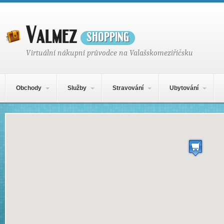
Valmez
shopping
Virtuální nákupní průvodce na Valašskomeziříčsku
Hlavní navigační menu
Přejít k obsahu webu
Obchody
Služby
Stravování
Ubytování
Mapa obsahu