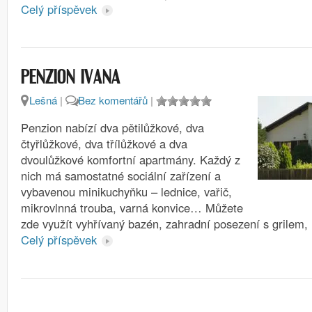
Celý příspěvek
PENZION IVANA
Lešná
|
Bez komentářů
|
Penzion nabízí dva pětilůžkové, dva
čtyřlůžkové, dva třílůžkové a dva
dvoulůžkové komfortní apartmány. Každý z
nich má samostatné sociální zařízení a
vybavenou minikuchyňku – lednice, vařič,
mikrovlnná trouba, varná konvice… Můžete
zde využít vyhřívaný bazén, zahradní posezení s grilem
Celý příspěvek