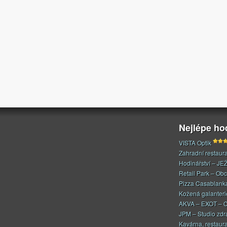
Nejlépe h
VISTA Optik
Zahradní restaur
Hodinářství – JE
Retail Park – Ob
Pizza Casablank
Kožená galanteri
AKVA – EXOT – C
JPM – Studio zdr
Kavárna, restaur