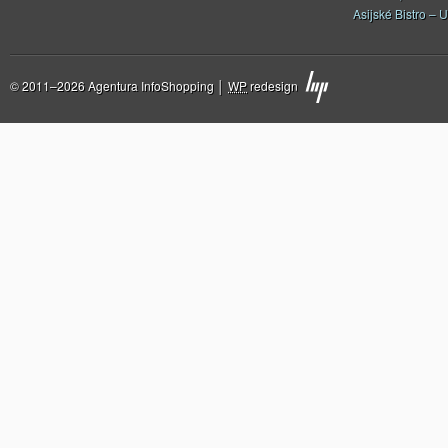
Asijské Bistro – U
© 2011–2026 Agentura InfoShopping │
WP
redesign