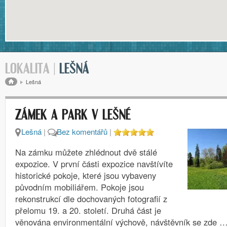
LOKALITA |
LEŠNÁ
Drobečková navigace
Lešná
ZÁMEK A PARK V LEŠNÉ
Lešná
|
Bez komentářů
|
Na zámku můžete zhlédnout dvě stálé
expozice. V první části expozice navštívíte
historické pokoje, které jsou vybaveny
původním mobiliářem. Pokoje jsou
rekonstrukcí dle dochovaných fotografií z
přelomu 19. a 20. století. Druhá část je
věnována environmentální výchově, návštěvník se zde 