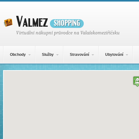
Valmez
shopping
Virtuální nákupní průvodce na Valašskomeziříčsku
Hlavní navigační menu
Přejít k obsahu webu
Obchody
Služby
Stravování
Ubytování
Mapa obsahu