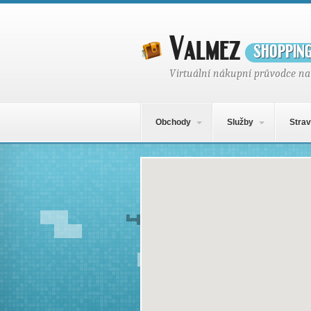
Valmez
shoppin
Virtuální nákupní průvodce na
Hlavní navigační menu
Přejít k obsahu webu
Obchody
Služby
Strav
Mapa obsahu