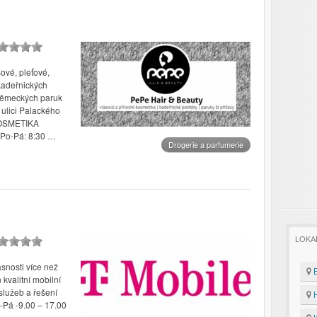
ové, pleťové,
 kadeřnických
 německých paruk
 ulici Palackého
 KOSMETIKA
Po-Pá: 8:30 …
Drogerie a parfumerie
LOKA
snosti více než
B
kvalitní mobilní
 služeb a řešení
H
-Pá -9.00 – 17.00