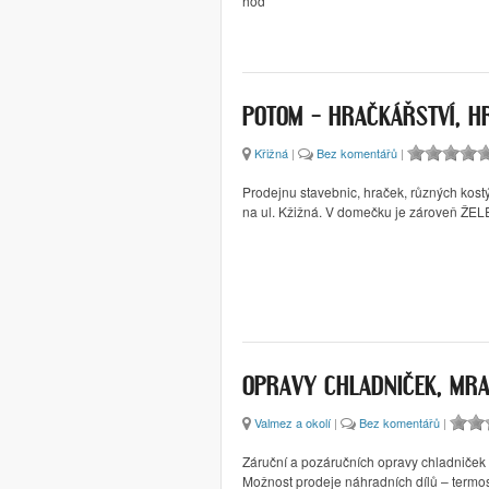
hod
POTOM – HRAČKÁŘSTVÍ, H
Křižná
|
Bez komentářů
|
Prodejnu stavebnic, hraček, různých kost
na ul. Kžižná. V domečku je zároveň Ž
OPRAVY CHLADNIČEK, MRA
Valmez a okolí
|
Bez komentářů
|
Záruční a pozáručních opravy chladniček
Možnost prodeje náhradních dílů – termosta