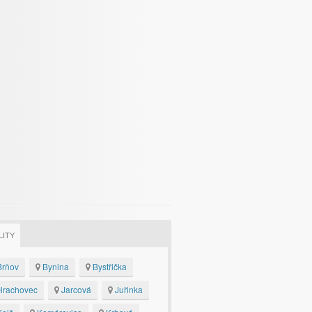
LITY
rňov
Bynina
Bystřička
rachovec
Jarcová
Juřinka