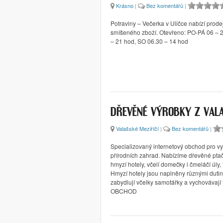
Krásno
|
Bez komentářů
|
Potraviny – Večerka v Uličce nabízí prode
smíšeného zboží. Otevřeno: PO-PÁ 06 – 
– 21 hod, SO 06.30 – 14 hod
DŘEVĚNÉ VÝROBKY Z VAL
Valašské Meziříčí
|
Bez komentářů
|
Specializovaný internetový obchod pro v
přírodních zahrad. Nabízíme dřevěné ptačí
hmyzí hotely, včelí domečky i čmeláčí úly, 
Hmyzí hotely jsou naplněny různými dutin
zabydlují včelky samotářky a vychovávají 
OBCHOD