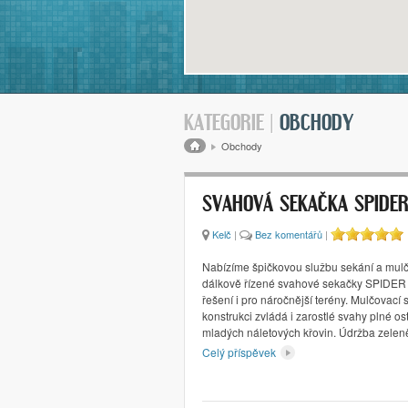
KATEGORIE |
OBCHODY
Drobečková navigace
Obchody
SVAHOVÁ SEKAČKA SPIDER
Kelč
|
Bez komentářů
|
Nabízíme špičkovou službu sekání a mul
dálkově řízené svahové sekačky SPIDER 
řešení i pro náročnější terény. Mulčovací
konstrukci zvládá i zarostlé svahy plné ost
mladých náletových křovin. Údržba zele
Celý příspěvek