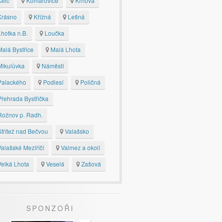
elč
Komárovice
Krhová
rásno
Křižná
Lešná
hotka n.B.
Loučka
alá Bystřice
Malá Lhota
ikulůvka
Náměstí
alackého
Podlesí
Poličná
řehrada Bystřička
ožnov p. Radh.
třítež nad Bečvou
Valašsko
alašské Meziříčí
Valmez a okolí
elká Lhota
Veselá
Zašová
SPONZOŘI