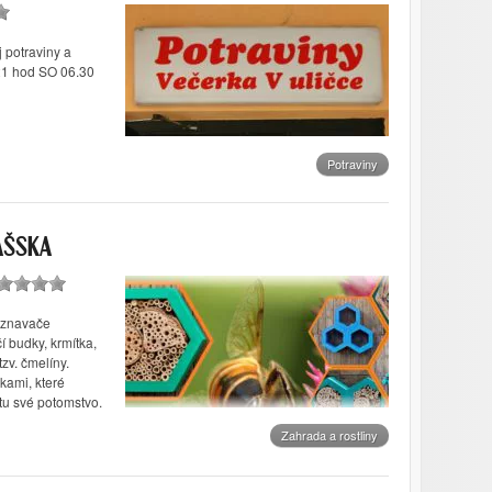
j potraviny a
21 hod SO 06.30
Potraviny
AŠSKA
yznavače
 budky, krmítka,
tzv. čmelíny.
kami, které
tu své potomstvo.
Zahrada a rostliny