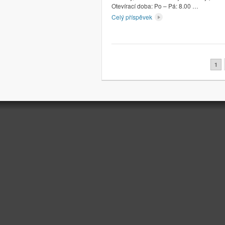
Otevírací doba: Po – Pá: 8.00 …
Celý příspěvek
Stránkování
1