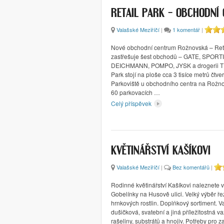
RETAIL PARK – OBCHODNÍ
Valašské Meziříčí
|
1 komentář
|
Nové obchodní centrum Rožnovská – Reta
zastřešuje šest obchodů – GATE, SPORT
DEICHMANN, POMPO, JYSK a drogerii TE
Park stojí na ploše cca 3 tisíce metrů čtve
Parkoviště u obchodního centra na Rožno
60 parkovacích …
Celý příspěvek
KVĚTINÁŘSTVÍ KAŠÍKOVI
Valašské Meziříčí
|
Bez komentářů
|
Rodinné květinářství Kašíkovi naleznete v 
Gobelínky na Husově ulici. Velký výběr ře
hrnkových rostlin. Doplňkový sortiment. 
dušičková, svatební a jiná příležitostná v
rašeliny, substrátů a hnojiv. Potřeby pro 