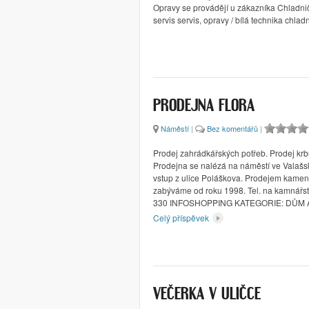
Opravy se provádějí u zákazníka Chladni
servis servis, opravy / bílá technika chla
PRODEJNA FLORA
Náměstí
|
Bez komentářů
|
Prodej zahrádkářských potřeb. Prodej kr
Prodejna se nalézá na náměstí ve Valašs
vstup z ulice Poláškova. Prodejem kamen
zabýváme od roku 1998. Tel. na kamnářst
330 INFOSHOPPING KATEGORIE: DŮM 
Celý příspěvek
VEČERKA V ULIČCE