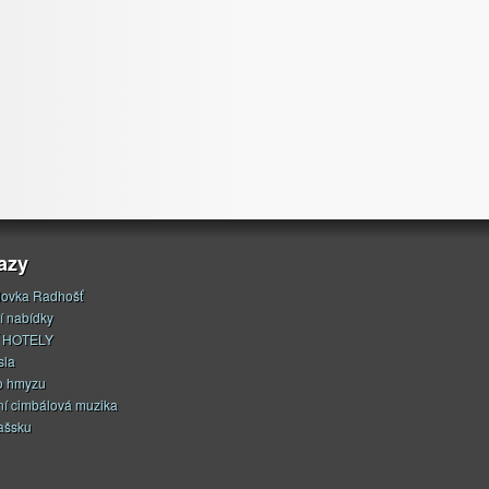
azy
ovka Radhošť
í nabídky
 HOTELY
sla
o hmyzu
í cimbálová muzika
ašsku