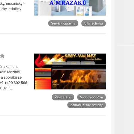
čky, mrazničky –
dničky ledničky
Servis - opravny
Bílá technika
bů a kamen.
kém Meziříčí,
 a sporáků se
ví: +420 602 566
A BYT …
Železářství
Vodo-Topo-Plyn
Zahrádkářské potřeby