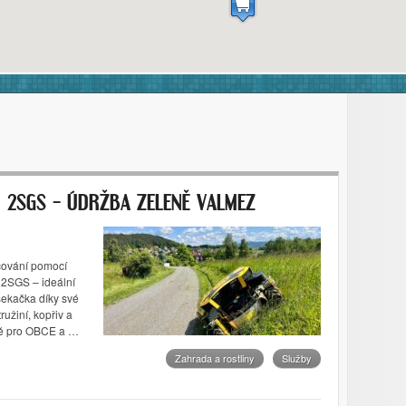
 2SGS – ÚDRŽBA ZELENĚ VALMEZ
čování pomocí
2SGS – ideální
 sekačka díky své
ružiní, kopřiv a
ně pro OBCE a …
Zahrada a rostliny
Služby