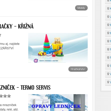
K
Mobily
K
L
M
RAČKY – KŘIŽNÁ
M
P
ýmu aj. najdete
ELEZÁŘSTVÍ
P
R
S
Hračkářství
V
V
ZNIČEK – TERMO SERVIS
 a mrazniček
ty, relé, atd.