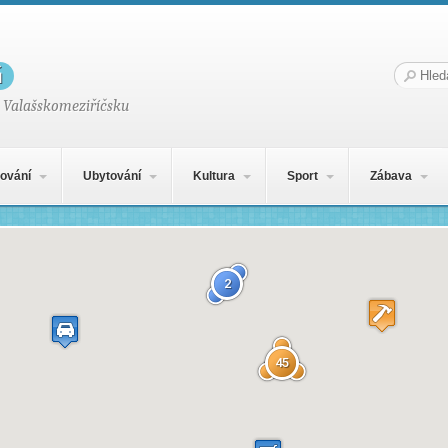
g
Hledat:
 Valašskomeziříčsku
ování
Ubytování
Kultura
Sport
Zábava
2
45