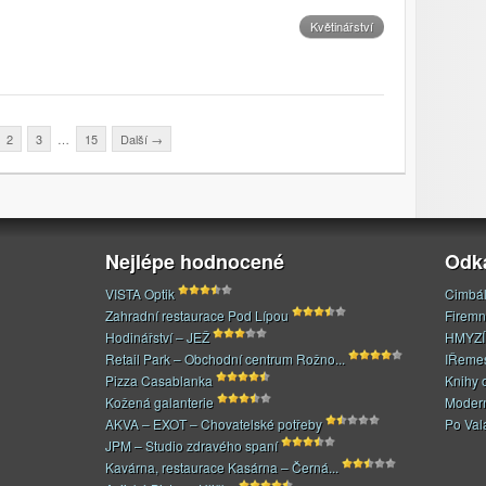
Květinářství
2
3
…
15
Další
→
Nejlépe hodnocené
Odk
VISTA Optik
Cimbál
Zahradní restaurace Pod Lípou
Firemn
Hodinářství – JEŽ
HMYZÍ
Retail Park – Obchodní centrum Rožno...
IŘeme
Pizza Casablanka
Knihy 
Kožená galanterie
Modern
AKVA – EXOT – Chovatelské potřeby
Po Val
JPM – Studio zdravého spaní
Kavárna, restaurace Kasárna – Černá...