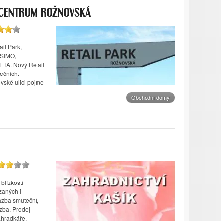
 CENTRUM ROŽNOVSKÁ
il Park,
ISIMO,
TA. Nový Retail
rečních.
vské ulici pojme
Obchodní domy
blízkosti
zaných i
Vazba smuteční,
azba. Prodej
zahradkáře.