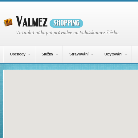
Valmez
shopping
Virtuální nákupní průvodce na Valašskomeziříčsku
Hlavní navigační menu
Přejít k obsahu webu
Obchody
Služby
Stravování
Ubytování
Mapa obsahu