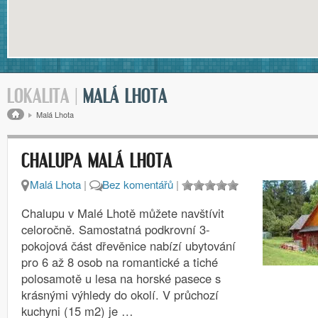
LOKALITA |
MALÁ LHOTA
Drobečková navigace
Malá Lhota
CHALUPA MALÁ LHOTA
Malá Lhota
|
Bez komentářů
|
Chalupu v Malé Lhotě můžete navštívit
celoročně. Samostatná podkrovní 3-
pokojová část dřevěnice nabízí ubytování
pro 6 až 8 osob na romantické a tiché
polosamotě u lesa na horské pasece s
krásnými výhledy do okolí. V průchozí
kuchyni (15 m2) je …