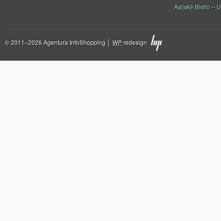
Asijské Bistro – U
© 2011–2026 Agentura InfoShopping │
WP
redesign