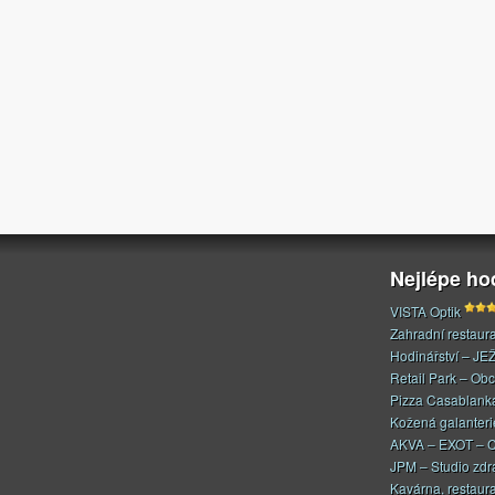
Nejlépe h
VISTA Optik
Zahradní restaur
Hodinářství – JE
Retail Park – Ob
Pizza Casablank
Kožená galanteri
AKVA – EXOT – C
JPM – Studio zdr
Kavárna, restaur