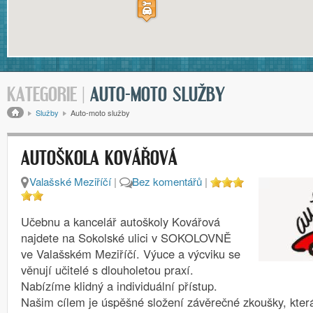
KATEGORIE |
AUTO-MOTO SLUŽBY
Drobečková navigace
Služby
Auto-moto služby
AUTOŠKOLA KOVÁŘOVÁ
Valašské Meziříčí
|
Bez komentářů
|
Učebnu a kancelář autoškoly Kovářová
najdete na Sokolské ulici v SOKOLOVNĚ
ve Valašském Meziříčí. Výuce a výcviku se
věnují učitelé s dlouholetou praxí.
Nabízíme klidný a individuální přístup.
Našim cílem je úspěšné složení závěrečné zkoušky, kter