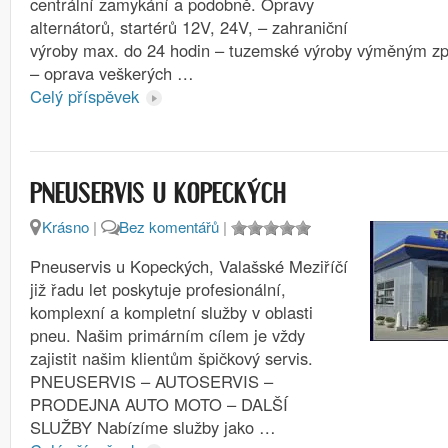
centrální zamykání a podobně. Opravy
alternátorů, startérů 12V, 24V, – zahraniční
výroby max. do 24 hodin – tuzemské výroby výměným zp
– oprava veškerých …
Celý příspěvek
PNEUSERVIS U KOPECKÝCH
Krásno
|
Bez komentářů
|
Pneuservis u Kopeckých, Valašské Meziříčí
již řadu let poskytuje profesionální,
komplexní a kompletní služby v oblasti
pneu. Našim primárním cílem je vždy
zajistit našim klientům špičkový servis.
PNEUSERVIS – AUTOSERVIS –
PRODEJNA AUTO MOTO – DALŠÍ
SLUŽBY Nabízíme služby jako …