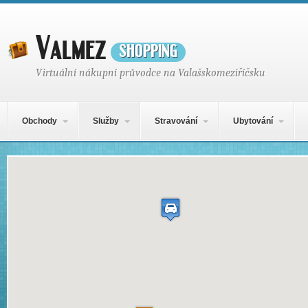
Valmez
shopping
Virtuální nákupní průvodce na Valašskomeziříčsku
Hlavní navigační menu
Přejít k obsahu webu
Obchody
Služby
Stravování
Ubytování
Mapa obsahu