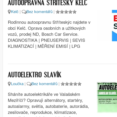
AUTOOPRAVNA STŘÍTESKÝ KELČ
Kelč
|
Bez komentářů
|
Rodinnou autoopravnu Stříteskýc najdete v
obci Kelč. Oprava osobních a užitkových
vozů, prodej ND, Bosch Car Service.
DIAGNOSTIKA | PNEUSERVIS | SEVIS
KLIMATIZACÍ | MĚŘENÍ EMISÍ | LPG
AUTOELEKTRO SLAVÍK
Loučka
|
Bez komentářů
|
Sháníte autoelektrikáře ve Valašském
Meziříčí? Opravuji alternátory, startéry,
autoalarmy, světla, autobaterie, autorádia,
zesilovače, reprodukce, klimatizace,