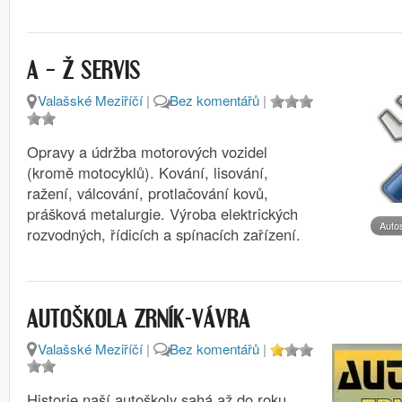
A – Ž SERVIS
Valašské Meziříčí
|
Bez komentářů
|
Opravy a údržba motorových vozidel
(kromě motocyklů). Kování, lisování,
ražení, válcování, protlačování kovů,
prášková metalurgie. Výroba elektrických
Auto
rozvodných, řídicích a spínacích zařízení.
AUTOŠKOLA ZRNÍK-VÁVRA
Valašské Meziříčí
|
Bez komentářů
|
Historie naší autoškoly sahá až do roku