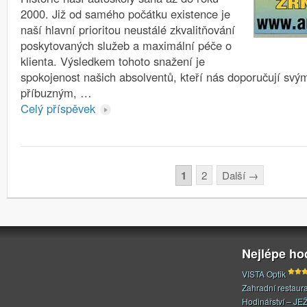
2000. Již od samého počátku existence je
naší hlavní prioritou neustálé zkvalitňování
poskytovaných služeb a maximální péče o
klienta. Výsledkem tohoto snažení je
spokojenost našich absolventů, kteří nás doporučují sv
příbuzným, …
Celý příspěvek
Stránkování
1
2
Další
→
Nejlépe h
VISTA Optik
Zahradní restaur
Hodinářství – JE