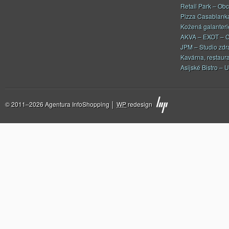
Retail Park – Ob
Pizza Casablank
Kožená galanteri
AKVA – EXOT – C
JPM – Studio zdr
Kavárna, restaur
Asijské Bistro – U
© 2011–2026 Agentura InfoShopping │
WP
redesign