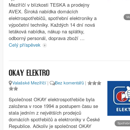
Meziříčí v blízkosti TESKA a prodejny
AVEX. Široká nabídka domácích
Mo
elektrospotřebičů, spotřební elektroniky a
výpočetní techniky. Každých 14 dní nová
letáková nabídka, nákup na splátky,
odborný personál, doprava zboží …
Celý příspěvek
OKAY ELEKTRO
Valašské Meziříčí
|
Bez komentářů
|
Společnost OKAY elektrospotřebiče byla
založena v roce 1994 a postupem času se
stala jedním z největších prodejců
domácích spotřebičů a elektroniky v České
Spotřebn
Republice. Ačkoliv je společnost OKAY