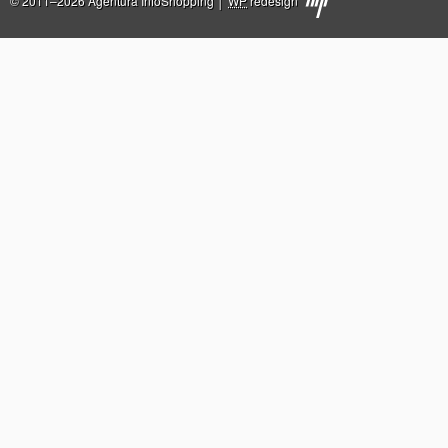
© 2011–2026 Agentura InfoShopping │
WP
redesign