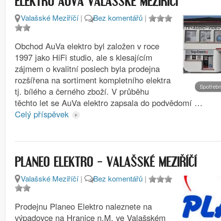
ELEKTRO AUVA VALAŠSKÉ MEZIŘÍČÍ
Valašské Meziříčí
|
Bez komentářů
|
Obchod AuVa elektro byl založen v roce
1997 jako HiFi studio, ale s klesajícím
zájmem o kvalitní poslech byla prodejna
rozšířena na sortiment kompletního elektra
Spotřebn
tj. bílého a černého zboží. V průběhu
těchto let se AuVa elektro zapsala do podvědomí …
Celý příspěvek
PLANEO ELEKTRO – VALAŠSKÉ MEZIŘÍČÍ
Valašské Meziříčí
|
Bez komentářů
|
Prodejnu Planeo Elektro naleznete na
výpadovce na Hranice n.M. ve Valašském