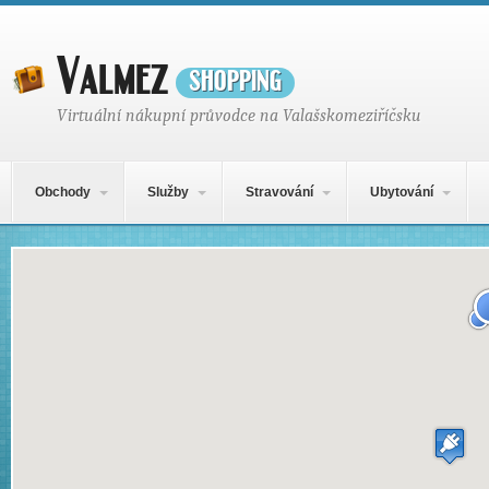
Valmez
shopping
Virtuální nákupní průvodce na Valašskomeziříčsku
Hlavní navigační menu
Přejít k obsahu webu
Obchody
Služby
Stravování
Ubytování
Mapa obsahu