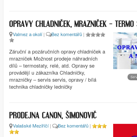
OPRAVY CHLADNIČEK, MRAZNIČEK – TERMO 
Valmez a okolí
|
Bez komentářů
|
Záruční a pozáručních opravy chladniček a
mrazniček Možnost prodeje náhradních
dílů – termostaty, relé, atd. Opravy se
provádějí u zákazníka Chladničky,
Serv
mrazničky – servis servis, opravy / bílá
technika chladničky ledničky
PRODEJNA CANON, ŠIMONOVIČ
Valašské Meziříčí
|
Bez komentářů
|