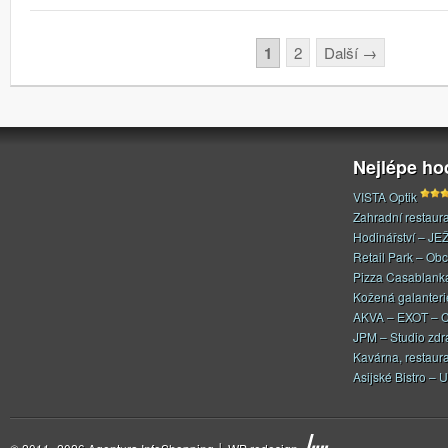
Stránkování
1
2
Další
→
Nejlépe h
VISTA Optik
Zahradní restaur
Hodinářství – JE
Retail Park – Ob
Pizza Casablank
Kožená galanteri
AKVA – EXOT – C
JPM – Studio zdr
Kavárna, restaur
Asijské Bistro – U