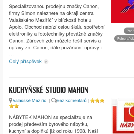
Specializovanou prodejnu značky Canon,
firmy Simon naleznete na okraji centra
Valašského Meziříčí v blízkosti hotelu
Apolo. Obchod nabízí celou škálu spotřební
Počí
elektroniky a fototechniky převážně značky
Fotografic
Canon. Zároveň zde můžete řešit servis a
opravy zn. Canon, dále pozáruční opravy i
…
Celý příspěvek
KUCHYŇSKÉ STUDIO MAHON
Valašské Meziříčí
|
Bez komentářů
|
NÁBYTEK MAHON se specializuje na
prodej především bytového nábytku,
kuchyní a doplňků již od roku 1998. Naší