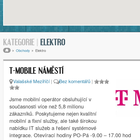
KATEGORIE |
ELEKTRO
Drobečková navigace
Obchody
Elektro
T-MOBILE NÁMĚSTÍ
Valašské Meziříčí
|
Bez komentářů
|
Jsme mobilní operátor obsluhující v
současnosti více než 5,8 milionu
zákazníků. Poskytujeme nejen kvalitní
mobilní a fixní služby, ale také širokou
nabídku IT služeb a řešení systémové
integrace. Otevírací hodiny PO-Pá -9.00 – 17.00 hod