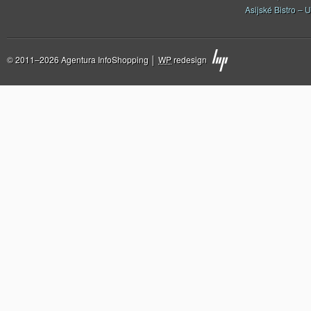
Asijské Bistro – U
© 2011–2026 Agentura InfoShopping │
WP
redesign