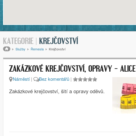
KATEGORIE |
KREJČOVSTVÍ
Drobečková navigace
Služby
Řemesla
Krejčovství
ZAKÁZKOVÉ KREJČOVSTVÍ, OPRAVY – ALIC
Náměstí
|
Bez komentářů
|
Zakázkové krejčovství, šití a opravy oděvů.