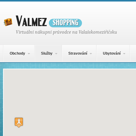
Valmez
shopping
Virtuální nákupní průvodce na Valašskomeziříčsku
Hlavní navigační menu
Přejít k obsahu webu
Obchody
Služby
Stravování
Ubytování
Mapa obsahu