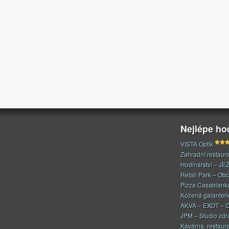
Nejlépe h
VISTA Optik
Zahradní restaur
Hodinářství – JE
Retail Park – Ob
Pizza Casablank
Kožená galanteri
AKVA – EXOT – C
JPM – Studio zdr
Kavárna, restaur